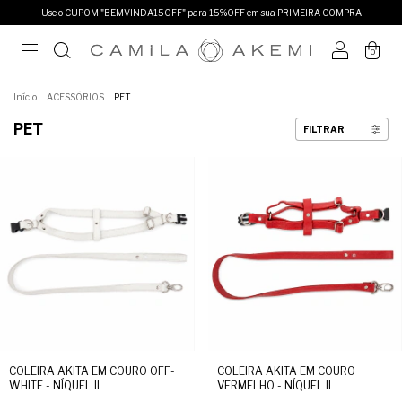
Use o CUPOM "BEMVINDA15OFF" para 15%OFF em sua PRIMEIRA COMPRA
0
Início
.
ACESSÓRIOS
.
PET
PET
FILTRAR
COLEIRA AKITA EM COURO OFF-
COLEIRA AKITA EM COURO
WHITE - NÍQUEL II
VERMELHO - NÍQUEL II