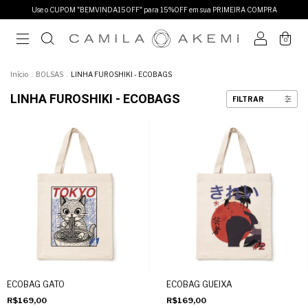
Use o CUPOM "BEMVINDA15OFF" para 15%OFF em sua PRIMEIRA COMPRA
0
Início
.
BOLSAS
.
LINHA FUROSHIKI - ECOBAGS
LINHA FUROSHIKI - ECOBAGS
FILTRAR
ECOBAG GATO
ECOBAG GUEIXA
R$169,00
R$169,00