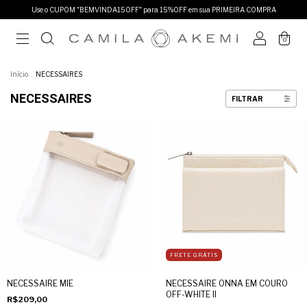
Use o CUPOM "BEMVINDA15OFF" para 15%OFF em sua PRIMEIRA COMPRA
0
Início
.
NECESSAIRES
NECESSAIRES
FILTRAR
FRETE GRÁTIS
NECESSAIRE MIE
NECESSAIRE ONNA EM COURO
OFF-WHITE II
R$209,00