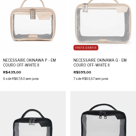
FRETE GRÁTIS
NECESSAIRE OKINAWA P - EM
NECESSAIRE OKINAWA G - EM
COURO OFF-WHITE II
COURO OFF-WHITE II
R$439,00
R$599,00
5
x de
R$87,80
sem juros
7
x de
R$85,57
sem juros