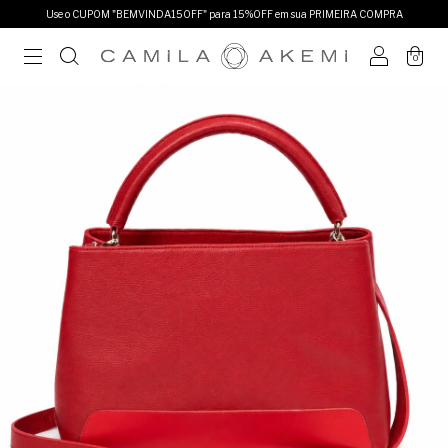
Use o CUPOM "BEMVINDA15OFF" para 15%OFF em sua PRIMEIRA COMPRA
0