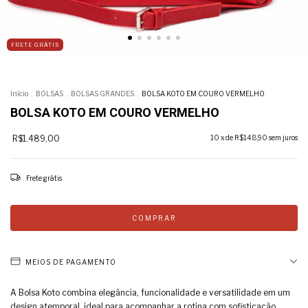
FRETE GRÁTIS
Início
.
BOLSAS
.
BOLSAS GRANDES
.
BOLSA KOTO EM COURO VERMELHO
BOLSA KOTO EM COURO VERMELHO
R$1.489,00
10
x de
R$148,90
sem juros
Frete grátis
MEIOS DE PAGAMENTO
A Bolsa Koto combina elegância, funcionalidade e versatilidade em um
design atemporal, ideal para acompanhar a rotina com sofisticação.