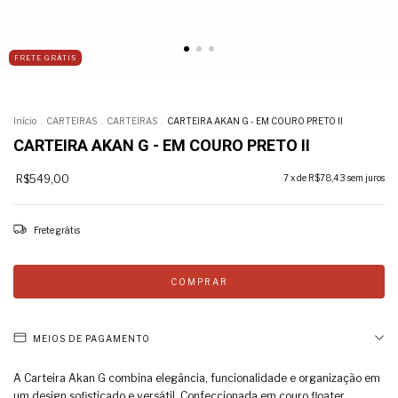
FRETE GRÁTIS
Início
.
CARTEIRAS
.
CARTEIRAS
.
CARTEIRA AKAN G - EM COURO PRETO II
CARTEIRA AKAN G - EM COURO PRETO II
R$549,00
7
x de
R$78,43
sem juros
Frete grátis
MEIOS DE PAGAMENTO
A Carteira Akan G combina elegância, funcionalidade e organização em
um design sofisticado e versátil. Confeccionada em couro floater