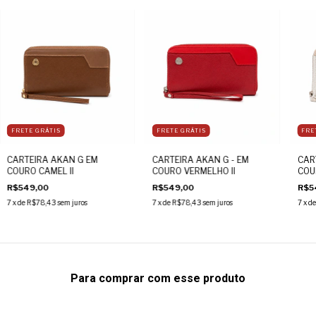
FRETE GRÁTIS
FRETE GRÁTIS
FRE
CARTEIRA AKAN G EM
CARTEIRA AKAN G - EM
CAR
COURO CAMEL II
COURO VERMELHO II
COUR
R$549,00
R$549,00
R$5
7
x de
R$78,43
sem juros
7
x de
R$78,43
sem juros
7
x d
Para comprar com esse produto