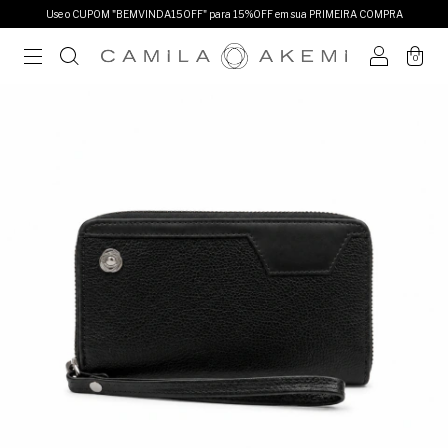
Use o CUPOM "BEMVINDA15OFF" para 15%OFF em sua PRIMEIRA COMPRA
0