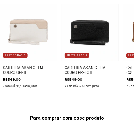
FRETE GRÁTIS
FRETE GRÁTIS
FRE
CARTEIRA AKAN G -EM
CARTEIRA AKAN G - EM
CAR
COURO OFF II
COURO PRETO II
COU
R$549,00
R$549,00
R$5
7
x de
R$78,43
sem juros
7
x de
R$78,43
sem juros
7
x d
Para comprar com esse produto