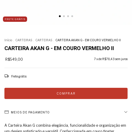
FRETE GRÁTIS
Início
.
CARTEIRAS
.
CARTEIRAS
.
CARTEIRA AKAN G - EM COURO VERMELHO II
CARTEIRA AKAN G - EM COURO VERMELHO II
R$549,00
7
x de
R$78,43
sem juros
Frete grátis
MEIOS DE PAGAMENTO
A Carteira Akan G combina elegância, funcionalidade e organização em
um design sofisticado e versátil. Confeccionada em couro floater