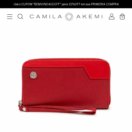
Use o CUPOM "BEMVINDA15OFF" para 15%OFF em sua PRIMEIRA COMPRA
0