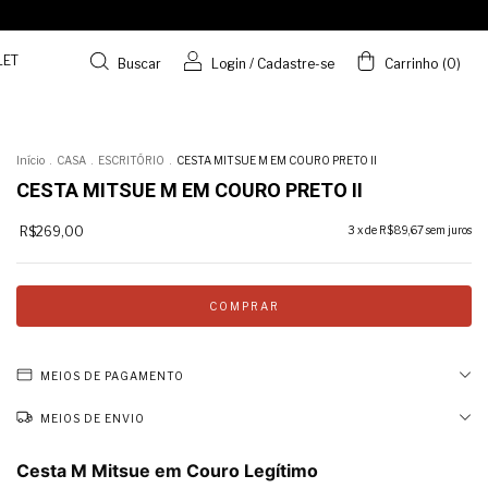
LET
Buscar
Login
/
Cadastre-se
Carrinho
(
0
)
Início
.
CASA
.
ESCRITÓRIO
.
CESTA MITSUE M EM COURO PRETO II
CESTA MITSUE M EM COURO PRETO II
R$269,00
3
x de
R$89,67
sem juros
MEIOS DE PAGAMENTO
MEIOS DE ENVIO
Cesta M Mitsue em Couro Legítimo