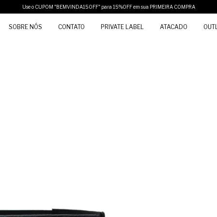
Use o CUPOM "BEMVINDA15OFF" para 15%OFF em sua PRIMEIRA COMPRA
SOBRE NÓS
CONTATO
PRIVATE LABEL
ATACADO
OUT