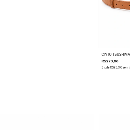
CINTO TSUSHIM
R$279,00
3
x de
R$93,00
sem j