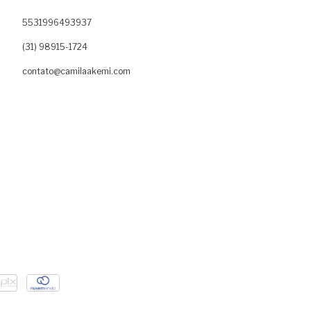
5531996493937
(31) 98915-1724
contato@camilaakemi.com