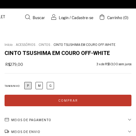
LET
Buscar
Login
/
Cadastre-se
Carrinho
(
0
)
Início
.
ACESSÓRIOS
.
CINTOS
.
CINTO TSUSHIMA EM COURO OFF-WHITE
CINTO TSUSHIMA EM COURO OFF-WHITE
R$279,00
3
x de
R$93,00
sem juros
P
M
G
TAMANHO
MEIOS DE PAGAMENTO
MEIOS DE ENVIO