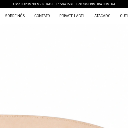
Use o CUPOM "BEMVINDA15OFF" para 15%OFF em sua PRIMEIRA COMPRA
SOBRE NÓS
CONTATO
PRIVATE LABEL
ATACADO
OUT