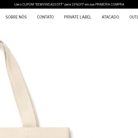
Use o CUPOM "BEMVINDA15OFF" para 15%OFF em sua PRIMEIRA COMPRA
SOBRE NÓS
CONTATO
PRIVATE LABEL
ATACADO
OUT