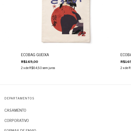
ECOBAG GUEIXA
ECOBA
R$169,00
R$169
2
x de
R$84,50
sem juros
2
x de
R
DEPARTAMENTOS
CASAMENTO
CORPORATIVO
FORMAS DE ENVIO