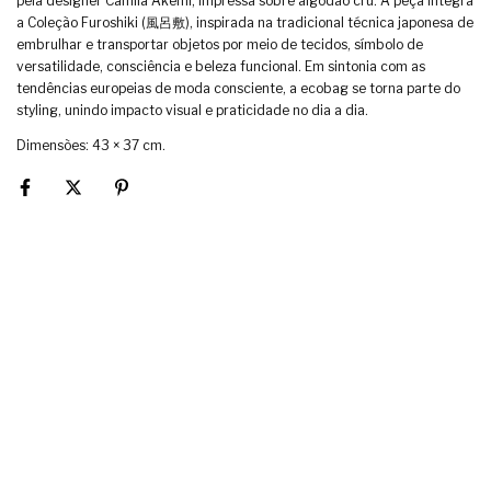
pela designer Camila Akemi, impressa sobre algodão cru. A peça integra
a Coleção Furoshiki (風呂敷), inspirada na tradicional técnica japonesa de
embrulhar e transportar objetos por meio de tecidos, símbolo de
versatilidade, consciência e beleza funcional. Em sintonia com as
tendências europeias de moda consciente, a ecobag se torna parte do
styling, unindo impacto visual e praticidade no dia a dia.
Dimensões: 43 × 37 cm.