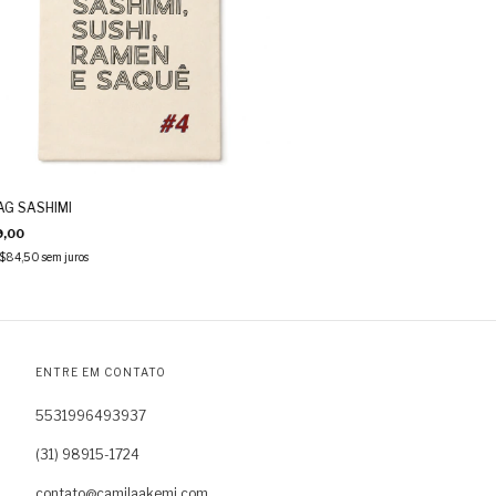
G SASHIMI
,00
$84,50
sem juros
ENTRE EM CONTATO
5531996493937
(31) 98915-1724
contato@camilaakemi.com