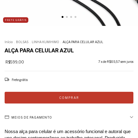
FRETE GRÁTIS
Início
.
BOLSAS
.
LINHA KUMIHIMO
.
ALÇA PARA CELULAR AZUL
ALÇA PARA CELULAR AZUL
R$599,00
7
x de
R$85,57
sem juros
Frete grátis
MEIOS DE PAGAMENTO
Nossa alça para celular é um acessório funcional e autoral que 
une design contemporâneo ao trabalho artesanal. Produzida 