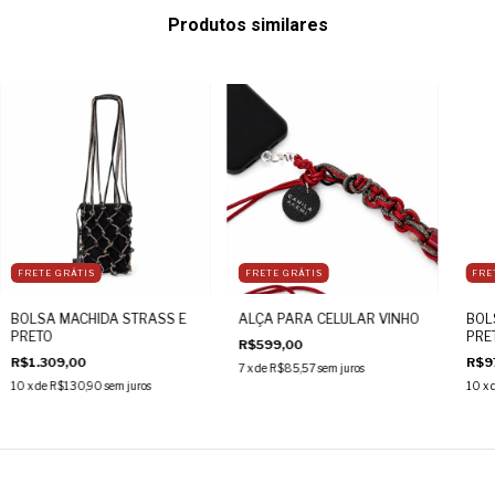
Produtos similares
FRETE GRÁTIS
FRETE GRÁTIS
FRE
BOLSA MACHIDA STRASS E
ALÇA PARA CELULAR VINHO
BOL
PRETO
PRE
R$599,00
R$1.309,00
R$9
7
x de
R$85,57
sem juros
10
x de
R$130,90
sem juros
10
x 