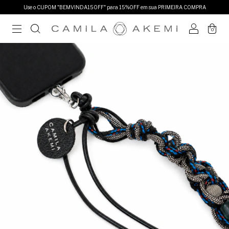
Use o CUPOM "BEMVINDA15OFF" para 15%OFF em sua PRIMEIRA COMPRA
0