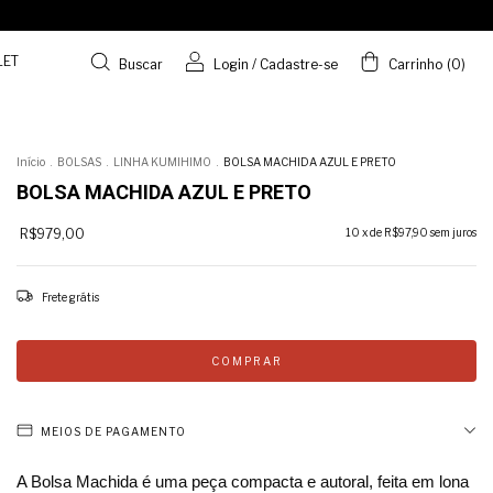
LET
Buscar
Login
/
Cadastre-se
Carrinho
(
0
)
Início
.
BOLSAS
.
LINHA KUMIHIMO
.
BOLSA MACHIDA AZUL E PRETO
BOLSA MACHIDA AZUL E PRETO
R$979,00
10
x de
R$97,90
sem juros
Frete grátis
MEIOS DE PAGAMENTO
A Bolsa Machida é uma peça compacta e autoral, feita em lona 