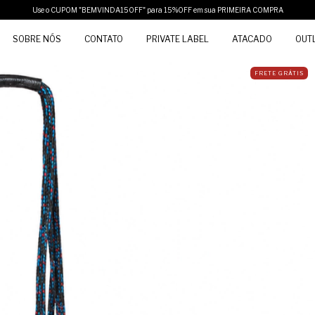
Use o CUPOM "BEMVINDA15OFF" para 15%OFF em sua PRIMEIRA COMPRA
SOBRE NÓS
CONTATO
PRIVATE LABEL
ATACADO
OUT
FRETE GRÁTIS