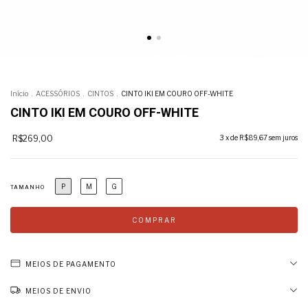
Início
.
ACESSÓRIOS
.
CINTOS
.
CINTO IKI EM COURO OFF-WHITE
CINTO IKI EM COURO OFF-WHITE
R$269,00
3
x de
R$89,67
sem juros
P
M
G
TAMANHO
MEIOS DE PAGAMENTO
MEIOS DE ENVIO