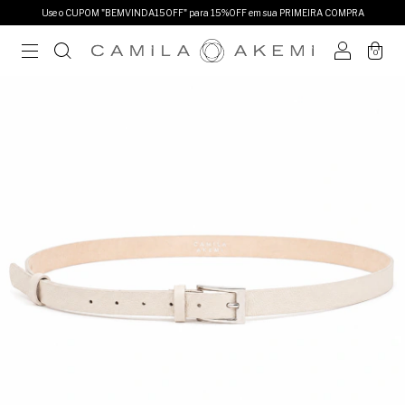
Use o CUPOM "BEMVINDA15OFF" para 15%OFF em sua PRIMEIRA COMPRA
0