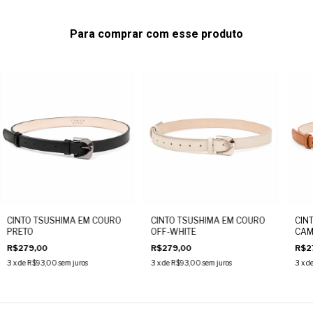
Para comprar com esse produto
CINTO TSUSHIMA EM COURO
CINTO TSUSHIMA EM COURO
CIN
PRETO
OFF-WHITE
CAM
R$279,00
R$279,00
R$2
3
x de
R$93,00
sem juros
3
x de
R$93,00
sem juros
3
x d